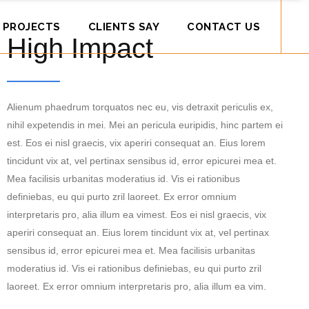
 PROJECTS
CLIENTS SAY
CONTACT US
High Impact
Alienum phaedrum torquatos nec eu, vis detraxit periculis ex,
nihil expetendis in mei. Mei an pericula euripidis, hinc partem ei
est. Eos ei nisl graecis, vix aperiri consequat an. Eius lorem
tincidunt vix at, vel pertinax sensibus id, error epicurei mea et.
Mea facilisis urbanitas moderatius id. Vis ei rationibus
definiebas, eu qui purto zril laoreet. Ex error omnium
interpretaris pro, alia illum ea vimest. Eos ei nisl graecis, vix
aperiri consequat an. Eius lorem tincidunt vix at, vel pertinax
sensibus id, error epicurei mea et. Mea facilisis urbanitas
moderatius id. Vis ei rationibus definiebas, eu qui purto zril
laoreet. Ex error omnium interpretaris pro, alia illum ea vim.