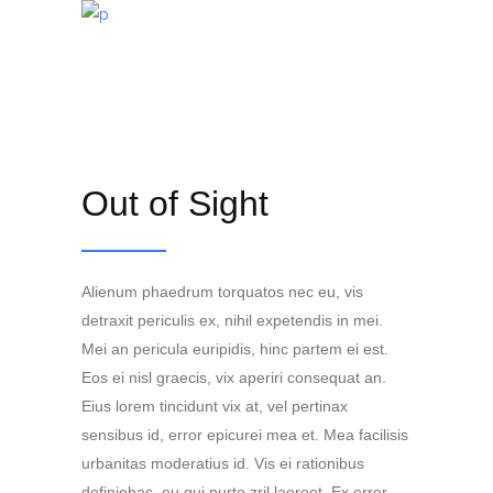
Out of Sight
Alienum phaedrum torquatos nec eu, vis
detraxit periculis ex, nihil expetendis in mei.
Mei an pericula euripidis, hinc partem ei est.
Eos ei nisl graecis, vix aperiri consequat an.
Eius lorem tincidunt vix at, vel pertinax
sensibus id, error epicurei mea et. Mea facilisis
urbanitas moderatius id. Vis ei rationibus
definiebas, eu qui purto zril laoreet. Ex error